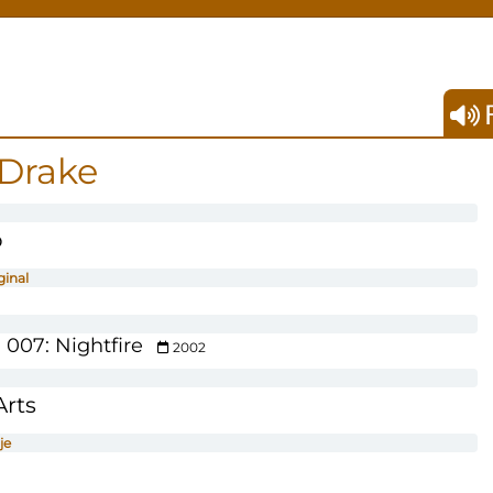
F
 Drake
o
ginal
007: Nightfire
2002
Arts
je