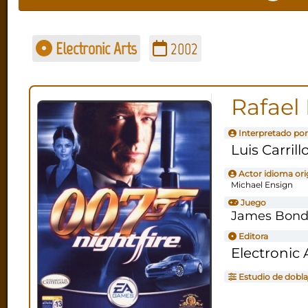
Electronic Arts
2002
Rafael
Interpretado por
Luis Carrill
Actor idioma ori
Michael Ensign
Juego
James Bond 
Editora
Electronic 
Estudio de dobla