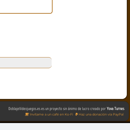
DoblajeVideojuegos.es es un proyecto sin ánimo de lucro creado por
Yova Turnes
Invítame a un café en Ko-Fi
Haz una donación vía PayPal