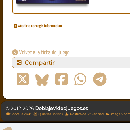
Añadir o corregir información
Volver a la ficha del juego
Compartir
© 2012-2026
DoblajeVideojuegos.es
Sobre la web
Quienes somos
Política de Privacidad
Imagen corp