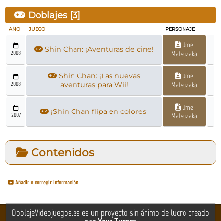
Doblajes [
3
]
AÑO
JUEGO
PERSONAJE
Ume
Shin Chan: ¡Aventuras de cine!
2008
Matsuzaka
Shin Chan: ¡Las nuevas
Ume
2008
aventuras para Wii!
Matsuzaka
Ume
¡Shin Chan flipa en colores!
2007
Matsuzaka
Contenidos
Añadir o corregir información
DoblajeVideojuegos.es es un proyecto sin ánimo de lucro creado