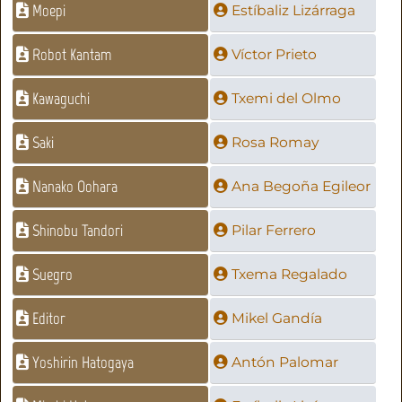
Moepi
Estíbaliz Lizárraga
Robot Kantam
Víctor Prieto
Kawaguchi
Txemi del Olmo
Saki
Rosa Romay
Nanako Oohara
Ana Begoña Egileor
Shinobu Tandori
Pilar Ferrero
Suegro
Txema Regalado
Editor
Mikel Gandía
Yoshirin Hatogaya
Antón Palomar