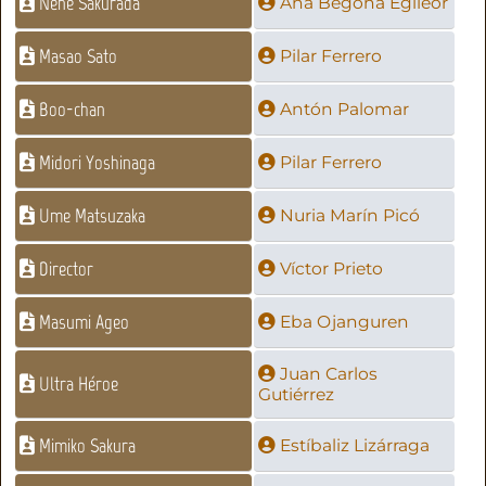
Nené Sakurada
Ana Begoña Egileor
Masao Sato
Pilar Ferrero
Boo-chan
Antón Palomar
Midori Yoshinaga
Pilar Ferrero
Ume Matsuzaka
Nuria Marín Picó
Director
Víctor Prieto
Masumi Ageo
Eba Ojanguren
Juan Carlos
Ultra Héroe
Gutiérrez
Mimiko Sakura
Estíbaliz Lizárraga