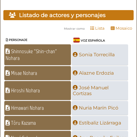
Listado de actores y personajes
Lista
Mosaico
Mostrar como
PERSONAJE
VOZ ESPAÑOLA
Shinnosuke "Shin-chan"
Sonia Torrecilla
Nohara
Misae Nohara
Alazne Erdozia
José Manuel
Hiroshi Nohara
Cortizas
Himawari Nohara
Nuria Marín Picó
Tôru Kazama
Estíbaliz Lizárraga