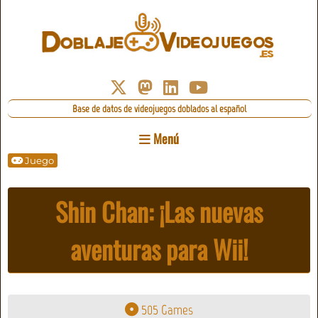
Base de datos de videojuegos doblados al español
Menú
Juego
Shin Chan: ¡Las nuevas
aventuras para Wii!
505 Games