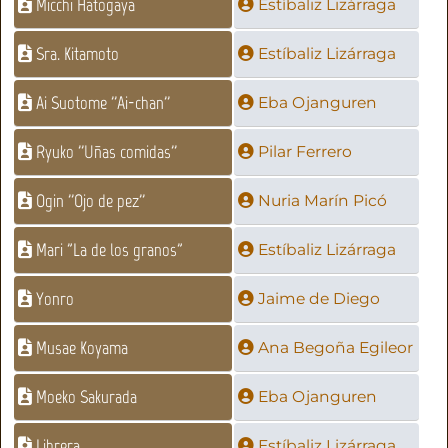
Micchi Hatogaya
Estíbaliz Lizárraga
Sra. Kitamoto
Estíbaliz Lizárraga
Ai Suotome ''Ai-chan''
Eba Ojanguren
Ryuko ''Uñas comidas''
Pilar Ferrero
Ogin ''Ojo de pez''
Nuria Marín Picó
Mari "La de los granos"
Estíbaliz Lizárraga
Yonro
Jaime de Diego
Musae Koyama
Ana Begoña Egileor
Moeko Sakurada
Eba Ojanguren
Librera
Estíbaliz Lizárraga