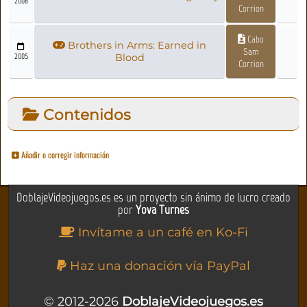
2008
Corrion
Cabo
Brothers in Arms: Earned in
Sam
2005
Blood
Corrion
Contenidos
Añadir o corregir información
DoblajeVideojuegos.es es un proyecto sin ánimo de lucro creado
por
Yova Turnes
Invítame a un café en Ko-Fi
Haz una donación vía PayPal
© 2012-2026
DoblajeVideojuegos.es