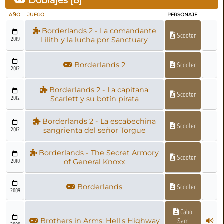
Doblajes [
8
]
AÑO
JUEGO
PERSONAJE
Borderlands 2 - La comandante
Scooter
2019
Lilith y la lucha por Sanctuary
Borderlands 2
Scooter
2012
Borderlands 2 - La capitana
Scooter
2012
Scarlett y su botín pirata
Borderlands 2 - La escabechina
Scooter
2012
sangrienta del señor Torgue
Borderlands - The Secret Armory
Scooter
2010
of General Knoxx
Borderlands
Scooter
2009
Cabo
Brothers in Arms: Hell's Highway
Sam