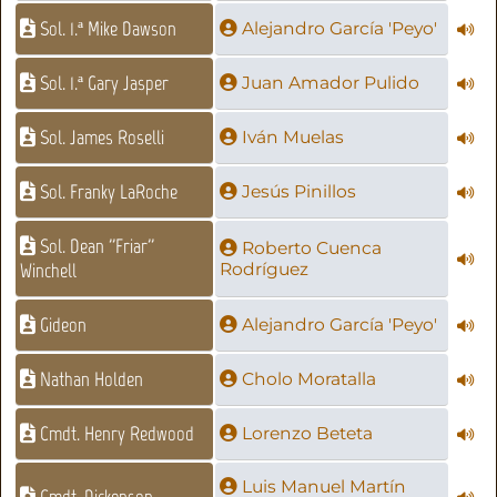
Sol. 1.ª Mike Dawson
Alejandro García 'Peyo'
Sol. 1.ª Gary Jasper
Juan Amador Pulido
Sol. James Roselli
Iván Muelas
Sol. Franky LaRoche
Jesús Pinillos
Sol. Dean ''Friar''
Roberto Cuenca
Winchell
Rodríguez
Gideon
Alejandro García 'Peyo'
Nathan Holden
Cholo Moratalla
Cmdt. Henry Redwood
Lorenzo Beteta
Luis Manuel Martín
Cmdt. Dickenson