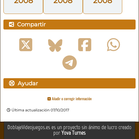
2008
2008
2008
Compartir
Ayudar
Añadir o corregir información
Última actualización 07/10/2017
DoblajeVideojuegos.es es un proyecto sin ánimo de lucro creado
por
Yova Turnes