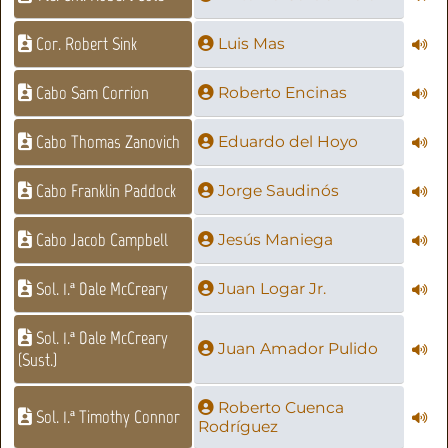
Cor. Robert Sink
Luis Mas
Cabo Sam Corrion
Roberto Encinas
Cabo Thomas Zanovich
Eduardo del Hoyo
Cabo Franklin Paddock
Jorge Saudinós
Cabo Jacob Campbell
Jesús Maniega
Sol. 1.ª Dale McCreary
Juan Logar Jr.
Sol. 1.ª Dale McCreary
Juan Amador Pulido
(Sust.)
Roberto Cuenca
Sol. 1.ª Timothy Connor
Rodríguez