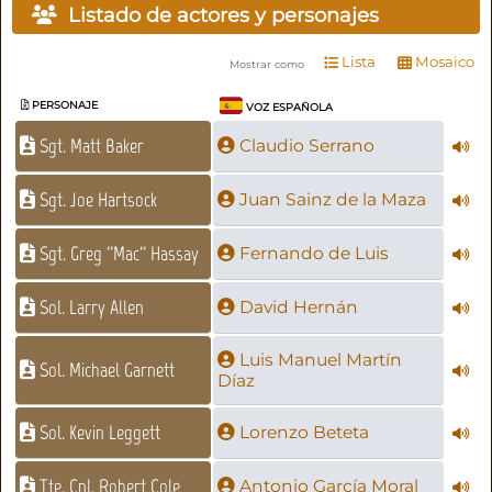
Listado de actores y personajes
Lista
Mosaico
Mostrar como
PERSONAJE
VOZ ESPAÑOLA
Sgt. Matt Baker
Claudio Serrano
Sgt. Joe Hartsock
Juan Sainz de la Maza
Sgt. Greg ''Mac'' Hassay
Fernando de Luis
Sol. Larry Allen
David Hernán
Luis Manuel Martín
Sol. Michael Garnett
Díaz
Sol. Kevin Leggett
Lorenzo Beteta
Tte. Cnl. Robert Cole
Antonio García Moral