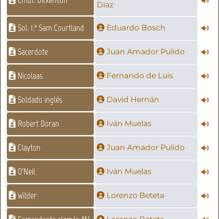
Díaz
Sol. 1.ª Sam Courtland
Eduardo Bosch
Sacerdote
Juan Amador Pulido
Nicolaas
Fernando de Luis
Soldado inglés
David Hernán
Robert Doran
Iván Muelas
Clayton
Juan Amador Pulido
O'Neil
Iván Muelas
Wilder
Lorenzo Beteta