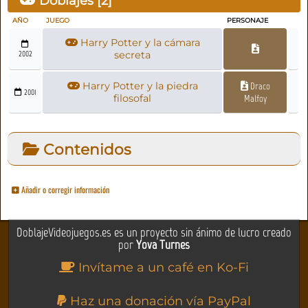
Doblajes [
2
]
AÑO
JUEGO
PERSONAJE
Harry Potter y la cámara
2002
secreta
Harry Potter y la piedra
Draco
2001
filosofal
Malfoy
Contenidos
Añadir o corregir información
DoblajeVideojuegos.es es un proyecto sin ánimo de lucro creado
por
Yova Turnes
Invítame a un café en Ko-Fi
Haz una donación vía PayPal