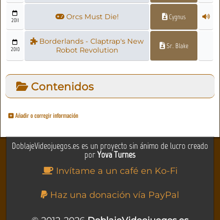
Orcs Must Die!
Cygnus
2011
Borderlands - Claptrap's New
Sr. Blake
2010
Robot Revolution
Contenidos
Añadir o corregir información
DoblajeVideojuegos.es es un proyecto sin ánimo de lucro creado
por
Yova Turnes
Invítame a un café en Ko-Fi
Haz una donación vía PayPal