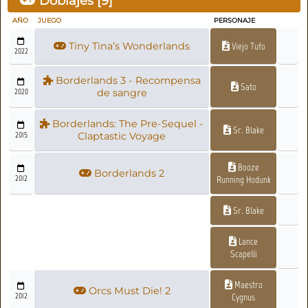
Doblajes [
9
]
AÑO
JUEGO
PERSONAJE
Tiny Tina’s Wonderlands
Viejo Tufo
2022
Borderlands 3 - Recompensa
Sato
2020
de sangre
Borderlands: The Pre-Sequel -
Sr. Blake
2015
Claptastic Voyage
Booze
Borderlands 2
2012
Running Hodunk
Sr. Blake
Lance
Scapelli
Maestro
Orcs Must Die! 2
2012
Cygnus