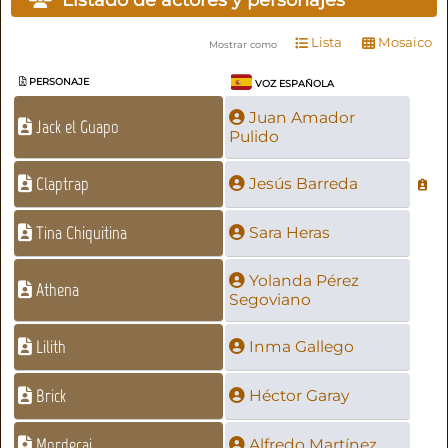
Listado de actores y personajes
Lista
Mosaico
Mostrar como
PERSONAJE
VOZ ESPAÑOLA
Juan Amador
Jack el Guapo
Pulido
Claptrap
Jesús Barreda
Tina Chiquitina
Sara Heras
Yolanda Pérez
Athena
Segoviano
Lilith
Inma Gallego
Brick
Héctor Garay
Mordecai
Alfredo Martínez