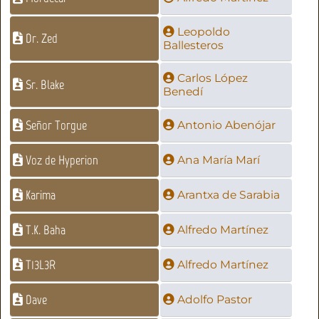
Leopoldo
Dr. Zed
Ballesteros
Carlos López
Sr. Blake
Benedí
Señor Torgue
Antonio Abenójar
Voz de Hyperion
Ana María Marí
Karima
Arantxa de Sarabia
T.K. Baha
Alfredo Martínez
T13L3R
Alfredo Martínez
Dave
Adolfo Pastor