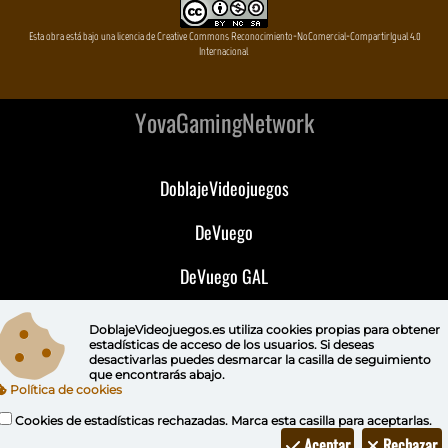
Esta obra está bajo una licencia de Creative Commons Reconocimiento-NoComercial-CompartirIgual 4.0
Internacional
YovaGamingNetwork
DoblajeVideojuegos
DeVuego
DeVuego GAL
DeVuego LATAM
DoblajeVideojuegos.es utiliza
cookies propias
para obtener
estadísticas de acceso de los usuarios. Si deseas
DeVuego Portugal
desactivarlas puedes
desmarcar la casilla de seguimiento
que encontrarás abajo.
Política de cookies
Cookies de estadísticas rechazadas. Marca esta casilla para aceptarlas.
Aceptar
Rechazar