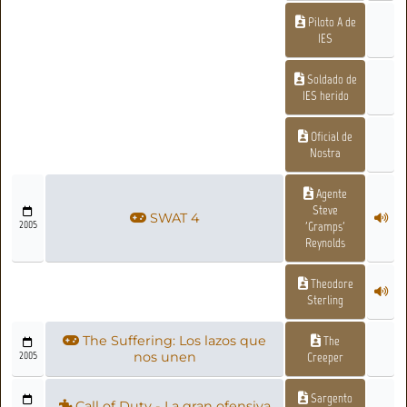
Piloto A de
IES
Soldado de
IES herido
Oficial de
Nostra
Agente
Steve
SWAT 4
2005
'Gramps'
Reynolds
Theodore
Sterling
The Suffering: Los lazos que
The
2005
nos unen
Creeper
Sargento
Call of Duty - La gran ofensiva