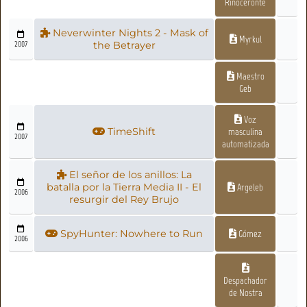
Rinoceronte
Neverwinter Nights 2 - Mask of
Myrkul
2007
the Betrayer
Maestro
Geb
Voz
TimeShift
masculina
2007
automatizada
El señor de los anillos: La
batalla por la Tierra Media II - El
Argeleb
2006
resurgir del Rey Brujo
SpyHunter: Nowhere to Run
Gómez
2006
Despachador
de Nostra