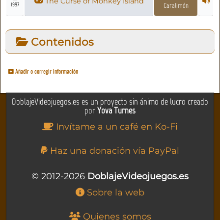
The Curse of Monkey Island
1997
Caralimón
Contenidos
Añadir o corregir información
DoblajeVideojuegos.es es un proyecto sin ánimo de lucro creado
por
Yova Turnes
Invítame a un café en Ko-Fi
Haz una donación vía PayPal
© 2012-2026
DoblajeVideojuegos.es
Sobre la web
Quienes somos