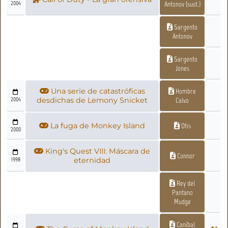
2004
Antonov (sust.)
Sargento
Antonov
Sargento
Jones
Una serie de catastróficas
Hombre
2004
desdichas de Lemony Snicket
Calvo
La fuga de Monkey Island
Otis
2000
King's Quest VIII: Máscara de
Connor
1998
eternidad
Rey del
Pantano
Mudge
Caníbal