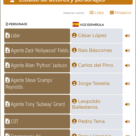
Lista
Mosaico
Mostrar como
PERSONAJE
VOZ ESPAÑOLA
Líder
César López
Agente Zack 'Hollywood' Fields
Rais Báscones
Agente Allen 'Python' Jackson
Carlos del Pino
Agente Steve 'Gramps'
Jorge Teixeira
Reynolds
Leopoldo
Agente Tony 'Subway' Girard
Ballesteros
COT
Pedro Tena