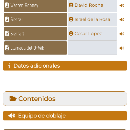
Warren Rooney
David Rocha
Sierra 1
Israel de la Rosa
Sierra 2
César López
Llamada del Q-Wik
Datos adicionales
Contenidos
Equipo de doblaje