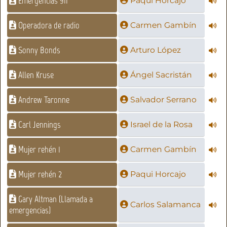
Emergencias 911
Paqui Horcajo
Operadora de radio
Carmen Gambín
Sonny Bonds
Arturo López
Allen Kruse
Ángel Sacristán
Andrew Taronne
Salvador Serrano
Carl Jennings
Israel de la Rosa
Mujer rehén 1
Carmen Gambín
Mujer rehén 2
Paqui Horcajo
Gary Altman (Llamada a
Carlos Salamanca
emergencias)