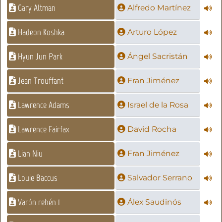
Gary Altman
Alfredo Martínez
Hadeon Koshka
Arturo López
Hyun Jun Park
Ángel Sacristán
Jean Trouffant
Fran Jiménez
Lawrence Adams
Israel de la Rosa
Lawrence Fairfax
David Rocha
Lian Niu
Fran Jiménez
Louie Baccus
Salvador Serrano
Varón rehén 1
Álex Saudinós