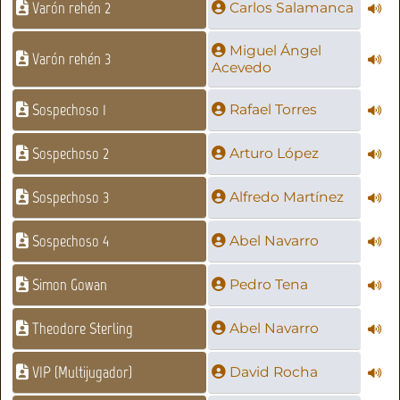
Varón rehén 2
Carlos Salamanca
Miguel Ángel
Varón rehén 3
Acevedo
Sospechoso 1
Rafael Torres
Sospechoso 2
Arturo López
Sospechoso 3
Alfredo Martínez
Sospechoso 4
Abel Navarro
Simon Gowan
Pedro Tena
Theodore Sterling
Abel Navarro
VIP (Multijugador)
David Rocha