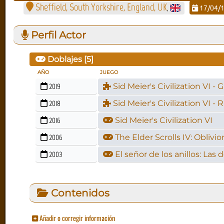
Sheffield, South Yorkshire, England, UK
17/04/
,
Perfil Actor
Doblajes [
5
]
AÑO
JUEGO
2019
Sid Meier's Civilization VI -
2018
Sid Meier's Civilization VI - R
2016
Sid Meier's Civilization VI
2006
The Elder Scrolls IV: Oblivio
2003
El señor de los anillos: Las 
Contenidos
Añadir o corregir información