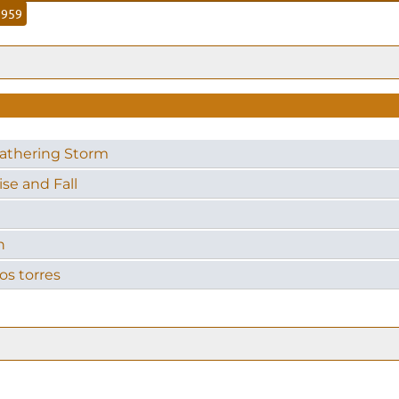
1959
 Gathering Storm
ise and Fall
n
dos torres