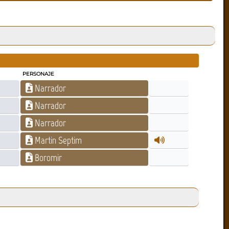
PERSONAJE
Narrador
Narrador
Narrador
Martin Septim
Boromir