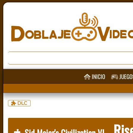
INICIO
JUEGO
DLC
Rise
Sid Meier's Civilization VI