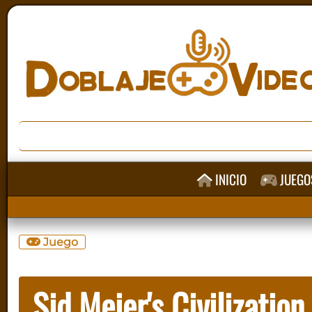
INICIO
JUEGO
Juego
Sid Meier's Civilization