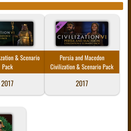
ization & Scenario
Persia and Macedon
Pack
Civilization & Scenario Pack
2017
2017