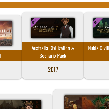
Australia Civilization &
Nubia Civil
ll
Scenario Pack
2017