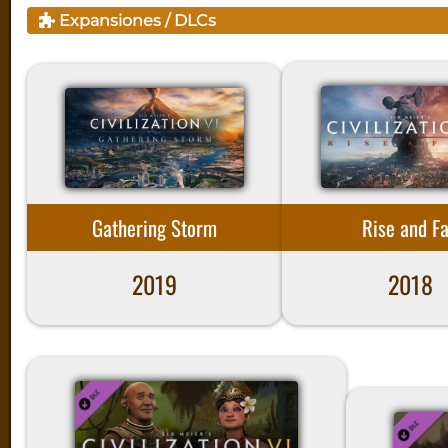
Expansiones / DLCs
Gathering Storm
Rise and Fa
2019
2018