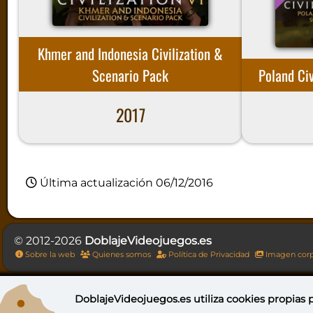
Khmer and Indonesia Civilization &
Scenario Pack
Poland Civ
2017
Última actualización 06/12/2016
© 2012-2026
DoblajeVideojuegos.es
Sobre la web
Quienes somos
Política de Privacidad
Imagen corp
DoblajeVideojuegos.es utiliza
cookies propias
p