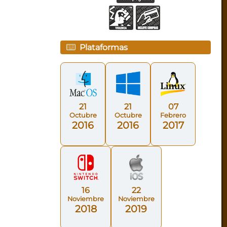
Plataformas
21
21
07
Octubre
Octubre
Febrero
2016
2016
2017
16
22
Noviembre
Noviembre
2018
2019