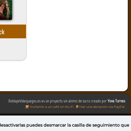
ack
DoblajeVideojuegos.es es un proyecto sin ánimo de lucro creado por
Yova Turnes
Invítame a un café en Ko-Fi
Haz una donación vía PayPal
 desactivarlas puedes
desmarcar la casilla de seguimiento
que