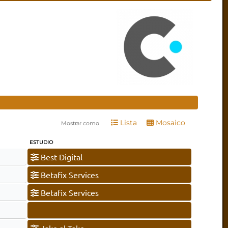
Lista
Mosaico
Mostrar como
ESTUDIO
Best Digital
Betafix Services
Betafix Services