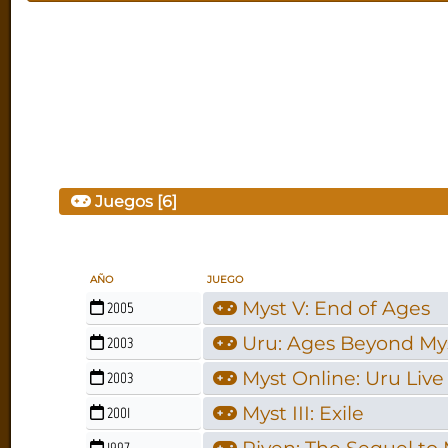
Juegos [6]
AÑO
JUEGO
Myst V: End of Ages
2005
Uru: Ages Beyond My
2003
Myst Online: Uru Live
2003
Myst III: Exile
2001
1997