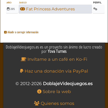
PERFIL
AÑO
JUEGO
Fat Princess Adventures
2015
Añadir o corregir información
DoblajeVideojuegos.es es un proyecto sin ánimo de lucro creado
por
Yova Turnes
Invítame a un café en Ko-Fi
Haz una donación vía PayPal
© 2012-2026
DoblajeVideojuegos.es
Sobre la web
Quienes somos