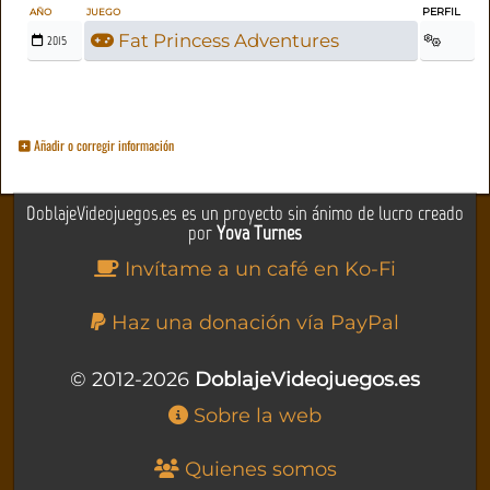
PERFIL
AÑO
JUEGO
Fat Princess Adventures
2015
Añadir o corregir información
DoblajeVideojuegos.es es un proyecto sin ánimo de lucro creado
por
Yova Turnes
Invítame a un café en Ko-Fi
Haz una donación vía PayPal
© 2012-2026
DoblajeVideojuegos.es
Sobre la web
Quienes somos