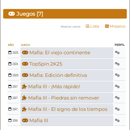
Juegos [7]
Lista
Mosaico
Mostrar como
PERFIL
AÑO
JUEGO
Mafia: El viejo continente
2025
TopSpin 2K25
2024
Mafia: Edición definitiva
2020
Mafia III - ¡Más rápido!
2017
Mafia III - Piedras sin remover
2017
Mafia III - El signo de los tiempos
2017
Mafia III
2016