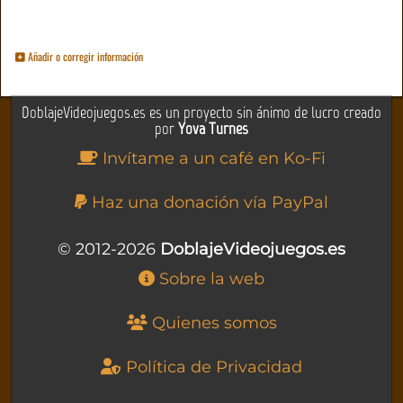
Añadir o corregir información
DoblajeVideojuegos.es es un proyecto sin ánimo de lucro creado
por
Yova Turnes
Invítame a un café en Ko-Fi
Haz una donación vía PayPal
© 2012-2026
DoblajeVideojuegos.es
Sobre la web
Quienes somos
Política de Privacidad