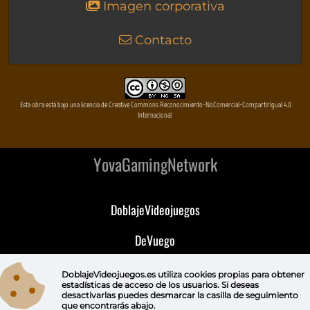
Imagen corporativa
Contacto
Esta obra está bajo una licencia de Creative Commons Reconocimiento-NoComercial-CompartirIgual 4.0
Internacional
YovaGamingNetwork
DoblajeVideojuegos
DeVuego
DeVuego GAL
DoblajeVideojuegos.es utiliza
cookies propias
para obtener
estadísticas de acceso de los usuarios. Si deseas
desactivarlas puedes
desmarcar la casilla de seguimiento
DeVuego LATAM
que encontrarás abajo.