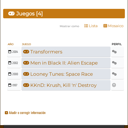
Juegos [4]
Lista
Mosaico
Mostrar como
PERFIL
AÑO
JUEGO
Transformers
2004
Men in Black II: Alien Escape
2002
Looney Tunes: Space Race
2000
KKnD: Krush, Kill 'n' Destroy
1997
Añadir o corregir información