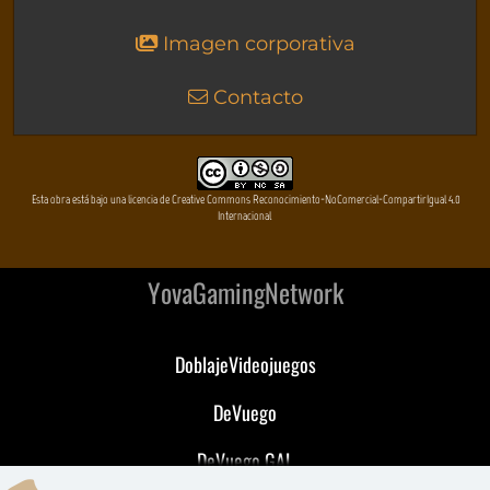
Imagen corporativa
Contacto
Esta obra está bajo una licencia de Creative Commons Reconocimiento-NoComercial-CompartirIgual 4.0
Internacional
YovaGamingNetwork
DoblajeVideojuegos
DeVuego
DeVuego GAL