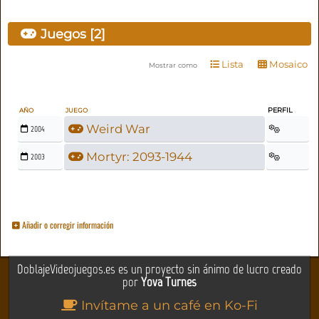
Juegos [2]
Lista
Mosaico
Mostrar como
PERFIL
AÑO
JUEGO
Weird War
2004
Mortyr: 2093-1944
2003
Añadir o corregir información
DoblajeVideojuegos.es es un proyecto sin ánimo de lucro creado
por
Yova Turnes
Invítame a un café en Ko-Fi