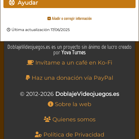
Ayudar
Añadir o corregir información
Última actualización 17/06/2025
DoblajeVideojuegos.es es un proyecto sin ánimo de lucro creado
por
Yova Turnes
Invítame a un café en Ko-Fi
Haz una donación vía PayPal
© 2012-2026
DoblajeVideojuegos.es
Sobre la web
Quienes somos
Política de Privacidad