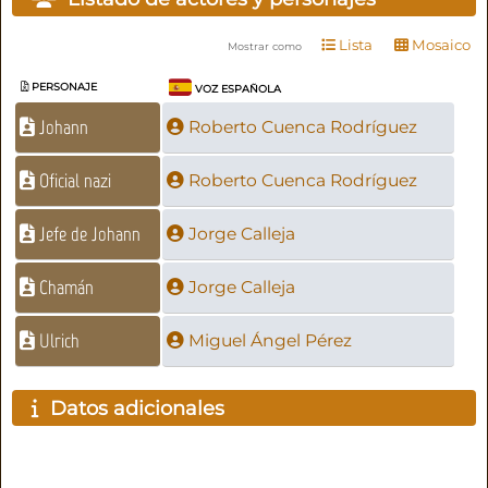
Lista
Mosaico
Mostrar como
PERSONAJE
VOZ ESPAÑOLA
Johann
Roberto Cuenca Rodríguez
Oficial nazi
Roberto Cuenca Rodríguez
Jefe de Johann
Jorge Calleja
Chamán
Jorge Calleja
Ulrich
Miguel Ángel Pérez
Datos adicionales