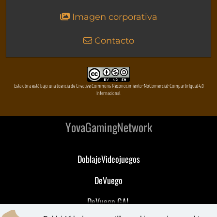
Imagen corporativa
Contacto
Esta obra está bajo una licencia de Creative Commons Reconocimiento-NoComercial-CompartirIgual 4.0
Internacional
YovaGamingNetwork
DoblajeVideojuegos
DeVuego
DeVuego GAL