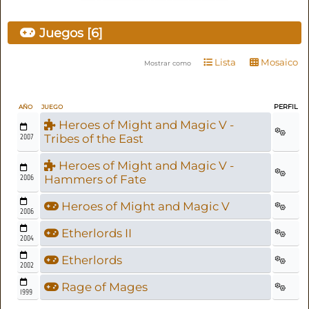
Juegos [6]
Lista
Mosaico
Mostrar como
PERFIL
AÑO
JUEGO
Heroes of Might and Magic V -
2007
Tribes of the East
Heroes of Might and Magic V -
2006
Hammers of Fate
Heroes of Might and Magic V
2006
Etherlords II
2004
Etherlords
2002
Rage of Mages
1999