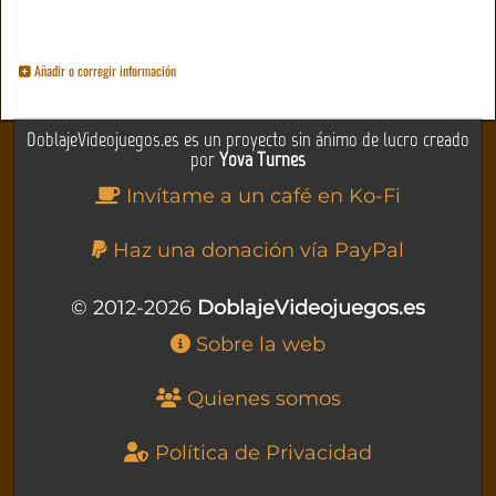
Añadir o corregir información
DoblajeVideojuegos.es es un proyecto sin ánimo de lucro creado
por
Yova Turnes
Invítame a un café en Ko-Fi
Haz una donación vía PayPal
© 2012-2026
DoblajeVideojuegos.es
Sobre la web
Quienes somos
Política de Privacidad