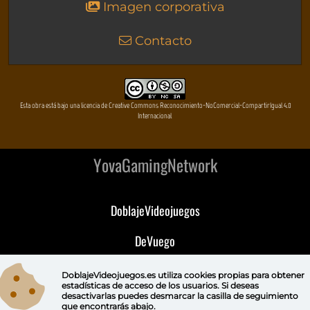
Imagen corporativa
Contacto
Esta obra está bajo una licencia de Creative Commons Reconocimiento-NoComercial-CompartirIgual 4.0
Internacional
YovaGamingNetwork
DoblajeVideojuegos
DeVuego
DeVuego GAL
DoblajeVideojuegos.es utiliza
cookies propias
para obtener
estadísticas de acceso de los usuarios. Si deseas
desactivarlas puedes
desmarcar la casilla de seguimiento
DeVuego LATAM
que encontrarás abajo.