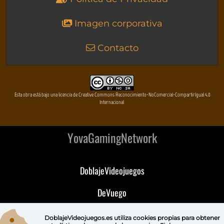
Imagen corporativa
Contacto
Esta obra está bajo una licencia de Creative Commons Reconocimiento-NoComercial-CompartirIgual 4.0
Internacional
YovaGamingNetwork
DoblajeVideojuegos
DeVuego
DeVuego GAL
DoblajeVideojuegos.es utiliza
cookies propias
para obtener