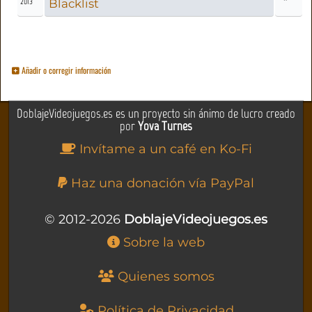
2013
Blacklist
Añadir o corregir información
DoblajeVideojuegos.es es un proyecto sin ánimo de lucro creado
por
Yova Turnes
Invítame a un café en Ko-Fi
Haz una donación vía PayPal
© 2012-2026
DoblajeVideojuegos.es
Sobre la web
Quienes somos
Política de Privacidad