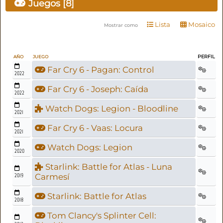
Juegos [8]
Lista
Mosaico
Mostrar como
PERFIL
AÑO
JUEGO
Far Cry 6 - Pagan: Control
2022
Far Cry 6 - Joseph: Caída
2022
Watch Dogs: Legion - Bloodline
2021
Far Cry 6 - Vaas: Locura
2021
Watch Dogs: Legion
2020
Starlink: Battle for Atlas - Luna
2019
Carmesí
Starlink: Battle for Atlas
2018
Tom Clancy's Splinter Cell: