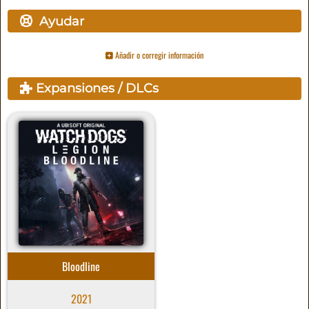
Ayudar
Añadir o corregir información
Expansiones / DLCs
Bloodline
2021