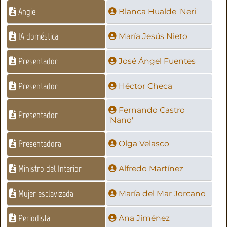
Angie
Blanca Hualde 'Neri'
IA doméstica
María Jesús Nieto
Presentador
José Ángel Fuentes
Presentador
Héctor Checa
Fernando Castro
Presentador
'Nano'
Presentadora
Olga Velasco
Ministro del Interior
Alfredo Martínez
Mujer esclavizada
María del Mar Jorcano
Periodista
Ana Jiménez