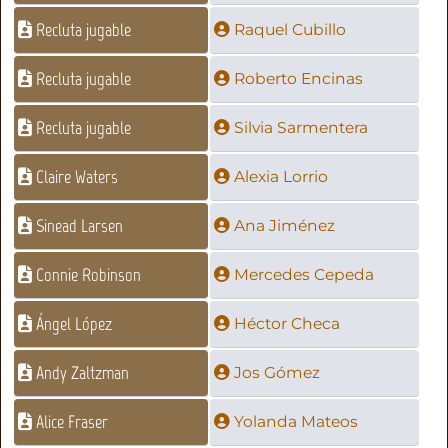
Recluta jugable
Raquel Cubillo
Recluta jugable
Roberto Encinas
Recluta jugable
Silvia Sarmentera
Claire Waters
Alexia Lorrio
Sinead Larsen
Ana Jiménez
Connie Robinson
Mercedes Cepeda
Ángel López
Héctor Checa
Andy Zaltzman
Jos Gómez
Alice Fraser
Yolanda Mateos