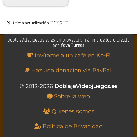
Última actualización 01/09/2021
DoblajeVideojuegos.es es un proyecto sin ánimo de lucro creado
por
Yova Turnes
Invítame a un café en Ko-Fi
Haz una donación vía PayPal
© 2012-2026
DoblajeVideojuegos.es
Sobre la web
Quienes somos
Política de Privacidad