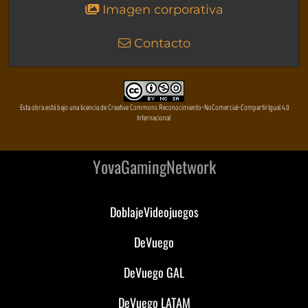
Imagen corporativa
Contacto
Esta obra está bajo una licencia de Creative Commons Reconocimiento-NoComercial-CompartirIgual 4.0
Internacional
YovaGamingNetwork
DoblajeVideojuegos
DeVuego
DeVuego GAL
DeVuego LATAM