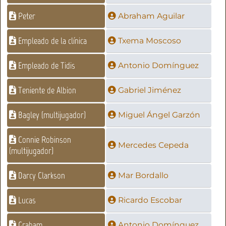
Peter
Abraham Aguilar
Empleado de la clínica
Txema Moscoso
Empleado de Tidis
Antonio Domínguez
Teniente de Albion
Gabriel Jiménez
Bagley (multijugador)
Miguel Ángel Garzón
Connie Robinson
Mercedes Cepeda
(multijugador)
Darcy Clarkson
Mar Bordallo
Lucas
Ricardo Escobar
Graham
Antonio Domínguez