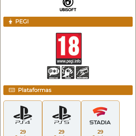
PEGI
Plataformas
29
29
29