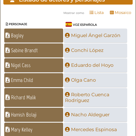
Lista
Mosaico
Mostrar como
PERSONAJE
VOZ ESPAÑOLA
Bagley
Miguel Ángel Garzón
Sabine Brandt
Conchi López
Nigel Cass
Eduardo del Hoyo
Emma Child
Olga Cano
Roberto Cuenca
Richard Malik
Rodríguez
Hamish Bolaji
Nacho Aldeguer
Mary Kelley
Mercedes Espinosa