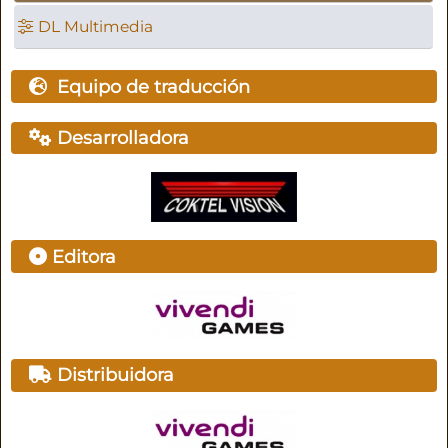
DL Multimedia
Equipo de traducción
Desarrolladora
Editora
Distribuidora