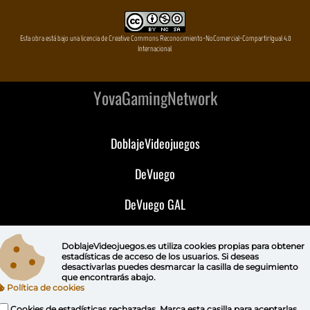
Esta obra está bajo una licencia de Creative Commons Reconocimiento-NoComercial-CompartirIgual 4.0
Internacional
YovaGamingNetwork
DoblajeVideojuegos
DeVuego
DeVuego GAL
DeVuego LATAM
DoblajeVideojuegos.es utiliza
cookies propias
para obtener
estadísticas de acceso de los usuarios. Si deseas
DeVuego Portugal
desactivarlas puedes
desmarcar la casilla de seguimiento
que encontrarás abajo.
Política de cookies
Cookies de estadísticas rechazadas. Marca esta casilla para aceptarlas.