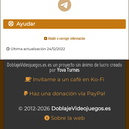
Ayudar
Añadir o corregir información
Última actualización 24/12/2022
DoblajeVideojuegos.es es un proyecto sin ánimo de lucro creado
por
Yova Turnes
Invítame a un café en Ko-Fi
Haz una donación vía PayPal
© 2012-2026
DoblajeVideojuegos.es
Sobre la web