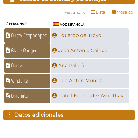
Lista
Mosaico
Mostrar como
PERSONAJE
VOZ ESPAÑOLA
Dusty Crophooper
Eduardo del Hoyo
Blade Ranger
José Antonio Ceinos
Dipper
Ana Pallejà
Windlifter
Pep Antón Muñoz
Dinamita
Isabel Fernández Avanthay
Datos adicionales