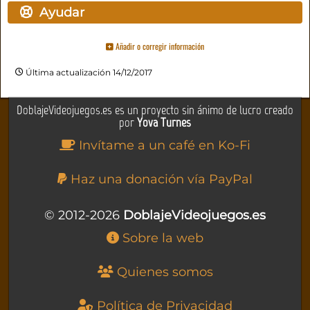
Ayudar
Añadir o corregir información
Última actualización 14/12/2017
DoblajeVideojuegos.es es un proyecto sin ánimo de lucro creado
por
Yova Turnes
Invítame a un café en Ko-Fi
Haz una donación vía PayPal
© 2012-2026
DoblajeVideojuegos.es
Sobre la web
Quienes somos
Política de Privacidad