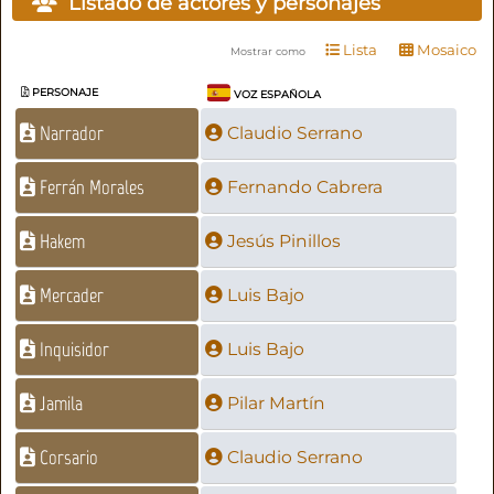
Listado de actores y personajes
Lista
Mosaico
Mostrar como
PERSONAJE
VOZ ESPAÑOLA
Narrador
Claudio Serrano
Ferrán Morales
Fernando Cabrera
Hakem
Jesús Pinillos
Mercader
Luis Bajo
Inquisidor
Luis Bajo
Jamila
Pilar Martín
Corsario
Claudio Serrano