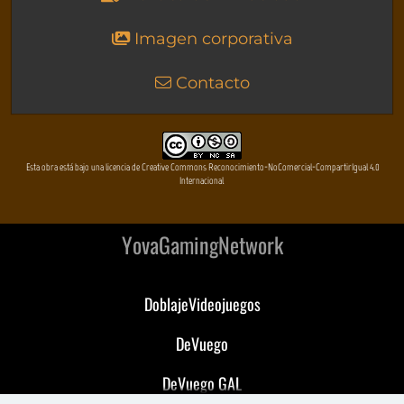
Imagen corporativa
Contacto
Esta obra está bajo una licencia de Creative Commons Reconocimiento-NoComercial-CompartirIgual 4.0
Internacional
YovaGamingNetwork
DoblajeVideojuegos
DeVuego
DeVuego GAL