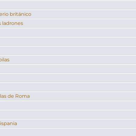
rio británico
s ladrones
pilas
llas de Roma
ispania