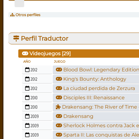
Otros perfiles
Perfil Traductor
Videojuegos [
29
]
AÑO
JUEGO
2012
Blood Bowl: Legendary Editio
2012
King's Bounty: Anthology
2012
La ciudad perdida de Zerzura
2010
Disciples III: Renaissance
2010
Drakensang: The River of Time 
2009
Drakensang
2009
Sherlock Holmes contra Jack e
2009
Sparta II: Las conquistas de A