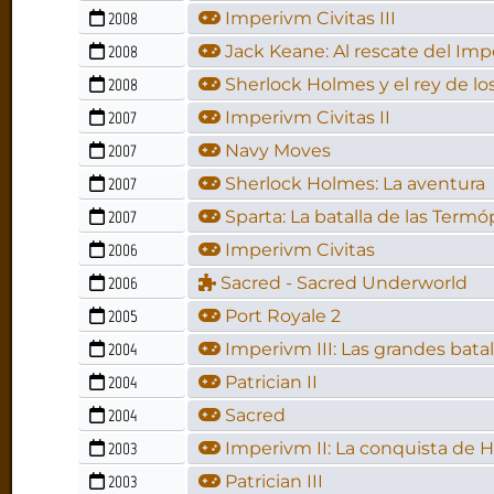
2008
Imperivm Civitas III
2008
Jack Keane: Al rescate del Impe
2008
Sherlock Holmes y el rey de lo
2007
Imperivm Civitas II
2007
Navy Moves
2007
Sherlock Holmes: La aventura
2007
Sparta: La batalla de las Termó
2006
Imperivm Civitas
2006
Sacred - Sacred Underworld
2005
Port Royale 2
2004
Imperivm III: Las grandes bata
2004
Patrician II
2004
Sacred
2003
Imperivm II: La conquista de H
2003
Patrician III