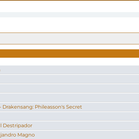
n
- Drakensang: Phileasson's Secret
l Destripador
lejandro Magno