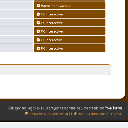
Haemimont Games
FX Interactive
FX Interactive
FX Interactive
FX Interactive
FX Interactive
DoblajeVideojuegos.es es un proyecto sin ánimo de lucro creado por
Yova Turnes
Invítame a un café en Ko-Fi
Haz una donación vía PayPal