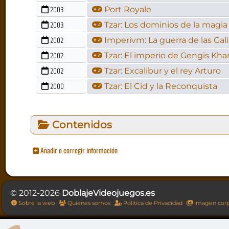
2003
Port Royale
2003
Tzar: Los dominios de la magia
2002
Imperivm: La guerra de las Gal
2002
Tzar: El imperio de Gengis Kha
2002
Tzar: Excalibur y el rey Arturo
2000
Tzar: El Cid y la Reconquista
Contenidos
Añadir o corregir información
© 2012-2026
DoblajeVideojuegos.es
Sobre la web
Quienes somos
Política de Privacidad
Imagen corp