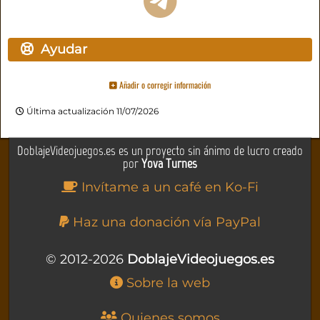
Ayudar
Añadir o corregir información
Última actualización 11/07/2026
DoblajeVideojuegos.es es un proyecto sin ánimo de lucro creado
por
Yova Turnes
Invítame a un café en Ko-Fi
Haz una donación vía PayPal
© 2012-2026
DoblajeVideojuegos.es
Sobre la web
Quienes somos