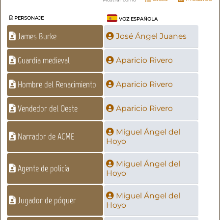
PERSONAJE
VOZ ESPAÑOLA
James Burke
José Ángel Juanes
Guardia medieval
Aparicio Rivero
Hombre del Renacimiento
Aparicio Rivero
Vendedor del Oeste
Aparicio Rivero
Miguel Ángel del
Narrador de ACME
Hoyo
Miguel Ángel del
Agente de policía
Hoyo
Miguel Ángel del
Jugador de póquer
Hoyo