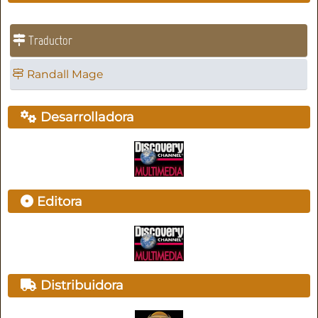
Traductor
Randall Mage
Desarrolladora
Editora
Distribuidora