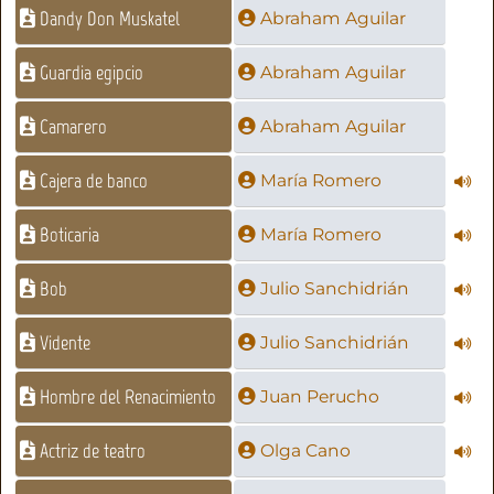
Dandy Don Muskatel
Abraham Aguilar
Guardia egipcio
Abraham Aguilar
Camarero
Abraham Aguilar
Cajera de banco
María Romero
Boticaria
María Romero
Bob
Julio Sanchidrián
Vidente
Julio Sanchidrián
Hombre del Renacimiento
Juan Perucho
Actriz de teatro
Olga Cano