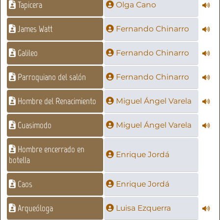
Tapicera
Olga Cano
James Watt
Fernando Chinarro
Galileo
Fernando Chinarro
Parroquiano del salón
Fernando Chinarro
Hombre del Renacimiento
Miguel Ángel Varela
Cuasimodo
Miguel Ángel Varela
Hombre encerrado en
Enrique Jordá
botella
Caos
Enrique Jordá
Arqueóloga
Luisa Ezquerra