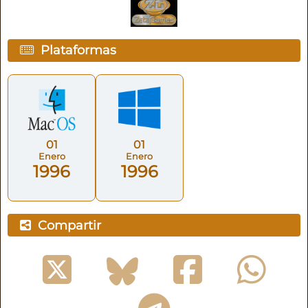
Plataformas
01
01
Enero
Enero
1996
1996
Compartir