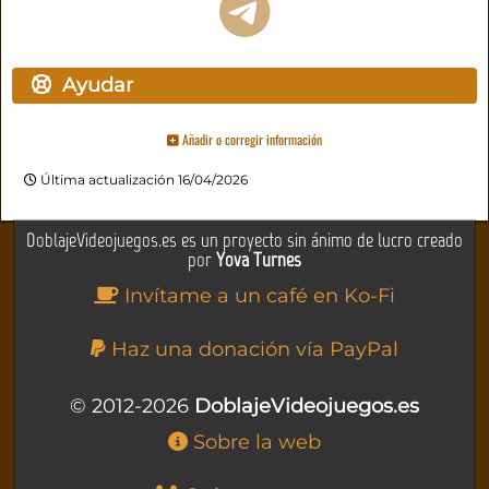
Ayudar
Añadir o corregir información
Última actualización 16/04/2026
DoblajeVideojuegos.es es un proyecto sin ánimo de lucro creado
por
Yova Turnes
Invítame a un café en Ko-Fi
Haz una donación vía PayPal
© 2012-2026
DoblajeVideojuegos.es
Sobre la web