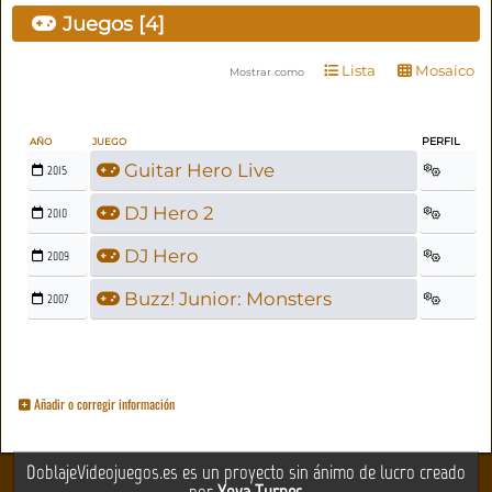
Juegos [4]
Lista
Mosaico
Mostrar como
PERFIL
AÑO
JUEGO
Guitar Hero Live
2015
DJ Hero 2
2010
DJ Hero
2009
Buzz! Junior: Monsters
2007
Añadir o corregir información
DoblajeVideojuegos.es es un proyecto sin ánimo de lucro creado