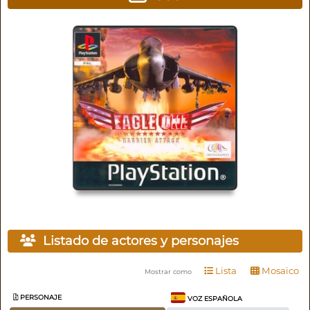
Listado de actores y personajes
Lista
Mosaico
Mostrar como
PERSONAJE
VOZ ESPAÑOLA