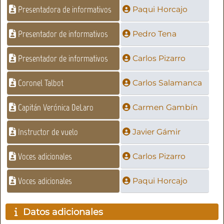
Presentadora de informativos
Paqui Horcajo
Presentador de informativos
Pedro Tena
Presentador de informativos
Carlos Pizarro
Coronel Talbot
Carlos Salamanca
Capitán Verónica DeLaro
Carmen Gambín
Instructor de vuelo
Javier Gámir
Voces adicionales
Carlos Pizarro
Voces adicionales
Paqui Horcajo
Datos adicionales