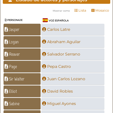
Lista
Mosaico
Mostrar como
PERSONAJE
VOZ ESPAÑOLA
Jasper
Carlos Latre
Logan
Abraham Aguilar
Reaver
Salvador Serrano
Page
Pepa Castro
Sir Walter
Juan Carlos Lozano
Elliot
David Robles
Sabine
Miguel Ayones