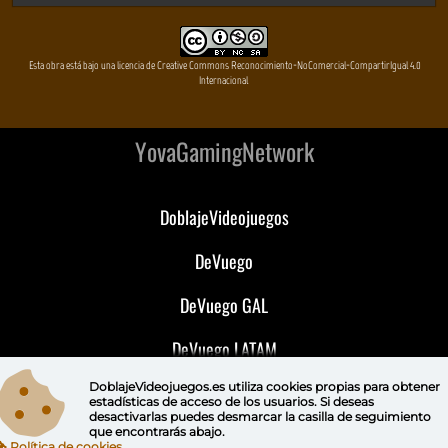
Esta obra está bajo una licencia de Creative Commons Reconocimiento-NoComercial-CompartirIgual 4.0
Internacional
YovaGamingNetwork
DoblajeVideojuegos
DeVuego
DeVuego GAL
DeVuego LATAM
DoblajeVideojuegos.es utiliza
cookies propias
para obtener
DeVuego Portugal
estadísticas de acceso de los usuarios. Si deseas
desactivarlas puedes
desmarcar la casilla de seguimiento
que encontrarás abajo.
Política de cookies