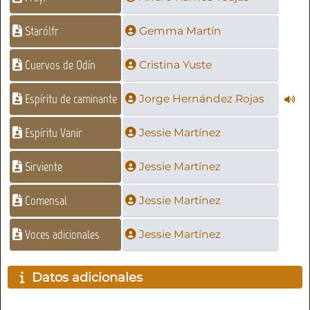
Starólfr
Gemma Martín
Cuervos de Odín
Cristina Yuste
Espíritu de caminante
Jorge Hernández Rojas
Espíritu Vanir
Jessie Martínez
Sirviente
Jessie Martínez
Comensal
Jessie Martínez
Voces adicionales
Jessie Martínez
Datos adicionales