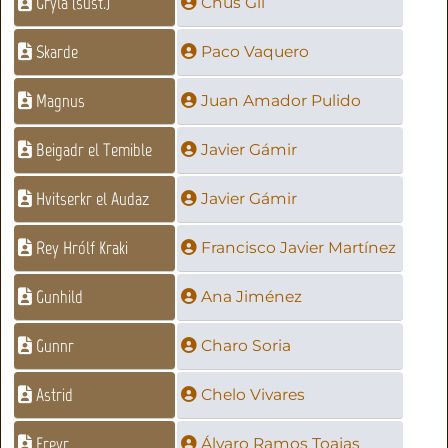
Gryla (sust.)
Chus Gil
Skarde
Paco Vaquero
Magnus
Juan Amador Pulido
Beigadr el Temible
Javier Gámir
Hvitserkr el Audaz
Javier Gámir
Rey Hrólf Kraki
Francisco Javier Martínez
Gunhild
Ana Jiménez
Gunnr
Charo Soria
Astrid
Chelo Vivares
Freyr
Álvaro Ramos Toajas