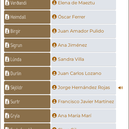
Verðandi
Elena de Maeztu
Heimdall
Óscar Ferrer
Birgir
Juan Amador Pulido
Sigrun
Ana Jiménez
Lúnda
Sandra Villa
Durlin
Juan Carlos Lozano
Skjöldr
Jorge Hernández Rojas
Surtr
Francisco Javier Martínez
Gryla
Ana María Marí