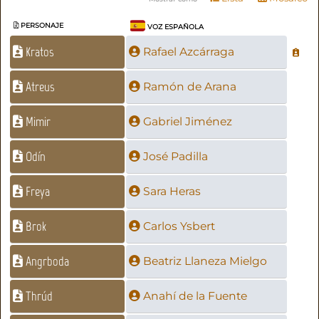
PERSONAJE
VOZ ESPAÑOLA
Kratos
Rafael Azcárraga
Atreus
Ramón de Arana
Mimir
Gabriel Jiménez
Odín
José Padilla
Freya
Sara Heras
Brok
Carlos Ysbert
Angrboda
Beatriz Llaneza Mielgo
Thrúd
Anahí de la Fuente