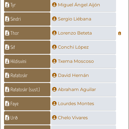
Tyr
Miguel Ángel Aijón
Sindri
Sergio Liébana
Thor
Lorenzo Beteta
Sif
Conchi López
Hildisvini
Txema Moscoso
Ratatoskr
David Hernán
Ratatoskr (sust.)
Abraham Aguilar
Faye
Lourdes Montes
Urð
Chelo Vivares