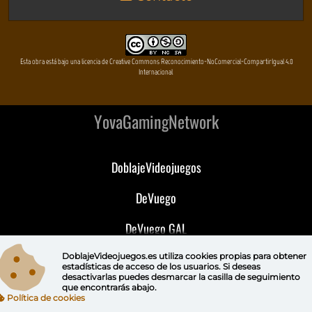
Esta obra está bajo una licencia de Creative Commons Reconocimiento-NoComercial-CompartirIgual 4.0
Internacional
YovaGamingNetwork
DoblajeVideojuegos
DeVuego
DeVuego GAL
DeVuego LATAM
DoblajeVideojuegos.es utiliza
cookies propias
para obtener
estadísticas de acceso de los usuarios. Si deseas
desactivarlas puedes
desmarcar la casilla de seguimiento
DeVuego Portugal
que encontrarás abajo.
Política de cookies