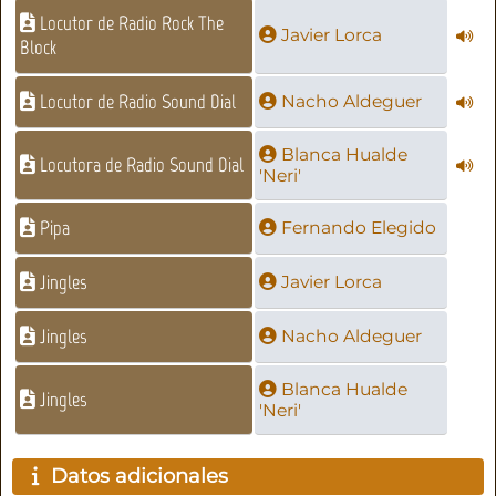
Locutor de Radio Rock The
Javier Lorca
Block
Locutor de Radio Sound Dial
Nacho Aldeguer
Blanca Hualde
Locutora de Radio Sound Dial
'Neri'
Pipa
Fernando Elegido
Jingles
Javier Lorca
Jingles
Nacho Aldeguer
Blanca Hualde
Jingles
'Neri'
Datos adicionales