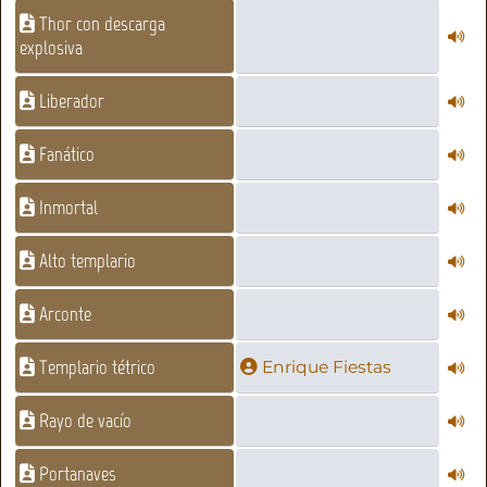
Thor con descarga
explosiva
Liberador
Fanático
Inmortal
Alto templario
Arconte
Templario tétrico
Enrique Fiestas
Rayo de vacío
Portanaves