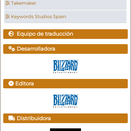
Takemaker
Keywords Studios Spain
Equipo de traducción
Desarrolladora
Editora
Distribuidora