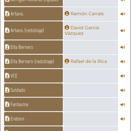
Artanis
Ramón Canals
David García
Artanis (redoblaje)
Vázquez
Elta Bernero
Elta Bernero (redoblaje)
Rafael de la Rica
VCE
Soldado
Fantasma
Erebion