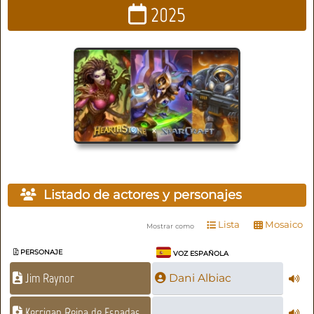
2025
Listado de actores y personajes
Lista
Mosaico
Mostrar como
PERSONAJE
VOZ ESPAÑOLA
Jim Raynor
Dani Albiac
Kerrigan Reina de Espadas