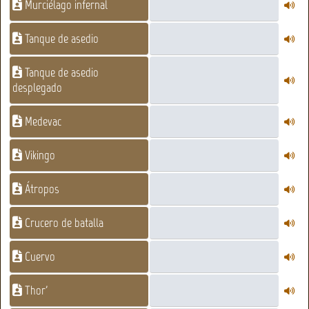
Murciélago infernal
Tanque de asedio
Tanque de asedio
desplegado
Medevac
Vikingo
Átropos
Crucero de batalla
Cuervo
Thor'