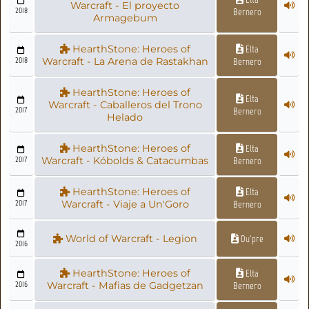
Warcraft - El proyecto
2018
Bernero
Armagebum
HearthStone: Heroes of
Elta
2018
Warcraft - La Arena de Rastakhan
Bernero
HearthStone: Heroes of
Elta
Warcraft - Caballeros del Trono
2017
Bernero
Helado
HearthStone: Heroes of
Elta
2017
Warcraft - Kóbolds & Catacumbas
Bernero
HearthStone: Heroes of
Elta
2017
Warcraft - Viaje a Un'Goro
Bernero
World of Warcraft - Legion
Du'pre
2016
HearthStone: Heroes of
Elta
2016
Warcraft - Mafias de Gadgetzan
Bernero