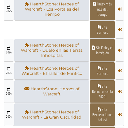
HearthStone: Heroes of
Finley más
Warcraft - Los Portales del
allá del
2025
Tiempo
tiempo
Elta
Bernero
HearthStone: Heroes of
Sir Finley el
Warcraft - Duelo en las Tierras
2024
Intrépido
Inhóspitas
HearthStone: Heroes of
Elta
2024
Warcraft - El Taller de Mirífico
Bernero
Elta
HearthStone: Heroes of
Bernero (carta
2024
Warcraft
2024)
Elta
HearthStone: Heroes of
Bernero (unos
2024
Warcraft - La Gran Oscuridad
takes)