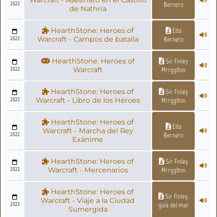
Warcraft - Asesinato en el Castillo
2022
Bernero
de Nathria
HearthStone: Heroes of
Elta
2022
Warcraft - Campos de batalla
Bernero
HearthStone: Heroes of
Sir Finley
2022
Warcraft
Mrrgglton
HearthStone: Heroes of
Sir Finley
2022
Warcraft - Libro de los Héroes
Mrrgglton
HearthStone: Heroes of
Elta
Warcraft - Marcha del Rey
2022
Bernero
Exánime
HearthStone: Heroes of
Sir Finley
2022
Warcraft - Mercenarios
Mrrgglton
HearthStone: Heroes of
Sir Finley,
Warcraft - Viaje a la Ciudad
2022
guía del mar
Sumergida