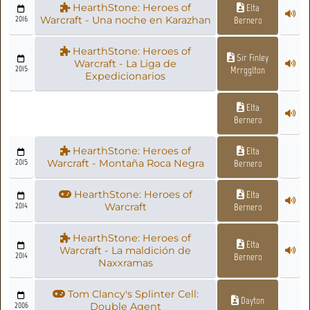
HearthStone: Heroes of
Elta
2016
Warcraft - Una noche en Karazhan
Bernero
HearthStone: Heroes of
Sir Finley
Warcraft - La Liga de
2015
Mrrgglton
Expedicionarios
Elta
Bernero
HearthStone: Heroes of
Elta
2015
Warcraft - Montaña Roca Negra
Bernero
HearthStone: Heroes of
Elta
2014
Warcraft
Bernero
HearthStone: Heroes of
Elta
Warcraft - La maldición de
2014
Bernero
Naxxramas
Tom Clancy's Splinter Cell:
Dayton
2006
Double Agent