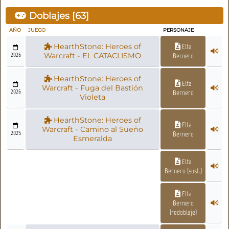
Doblajes [
63
]
AÑO
JUEGO
PERSONAJE
HearthStone: Heroes of
Elta
2026
Warcraft - EL CATACLISMO
Bernero
HearthStone: Heroes of
Elta
Warcraft - Fuga del Bastión
2026
Bernero
Violeta
HearthStone: Heroes of
Elta
Warcraft - Camino al Sueño
2025
Bernero
Esmeralda
Elta
Bernero (sust.)
Elta
Bernero
(redoblaje)