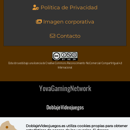
Política de Privacidad
Imagen corporativa
Contacto
Esta obra está bajo una licencia de Creative Commons Reconocimiento-NoComercial-CompartirIgual 4.0
Internacional
YovaGamingNetwork
DoblajeVideojuegos
DeVuego
DoblajeVideojuegos.es utiliza
cookies propias
para obtener