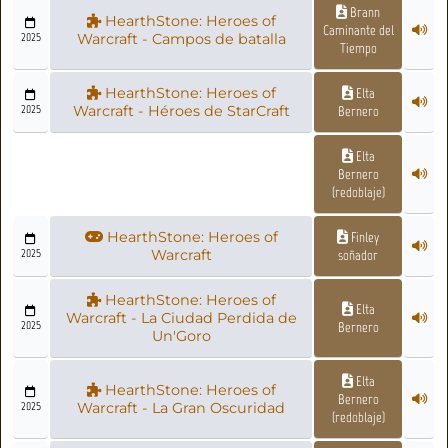
Brann
HearthStone: Heroes of
Caminante del
2025
Warcraft - Campos de batalla
Tiempo
HearthStone: Heroes of
Elta
2025
Warcraft - Héroes de StarCraft
Bernero
Elta
Bernero
(redoblaje)
HearthStone: Heroes of
Finley
2025
Warcraft
soñador
HearthStone: Heroes of
Elta
Warcraft - La Ciudad Perdida de
2025
Bernero
Un'Goro
Elta
HearthStone: Heroes of
Bernero
2025
Warcraft - La Gran Oscuridad
(redoblaje)