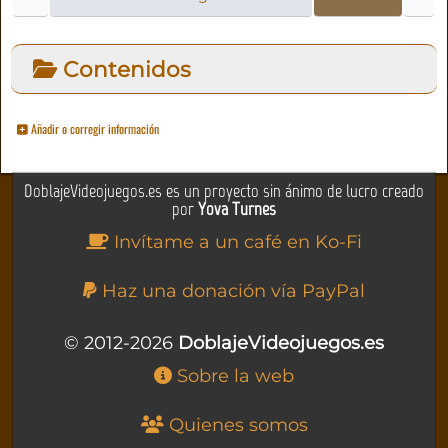
Contenidos
Añadir o corregir información
DoblajeVideojuegos.es es un proyecto sin ánimo de lucro creado
por
Yova Turnes
Invítame a un café en Ko-Fi
Haz una donación vía PayPal
© 2012-2026
DoblajeVideojuegos.es
Sobre la web
Quienes somos