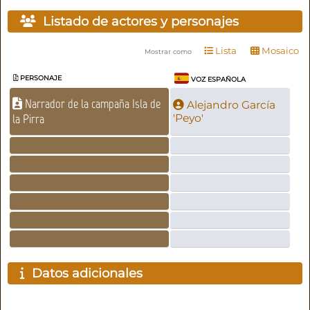
Listado de actores y personajes
Lista
Mosaico
Mostrar como
PERSONAJE
VOZ ESPAÑOLA
Narrador de la campaña Isla de
Alejandro García
la Pirra
'Peyo'
Datos adicionales