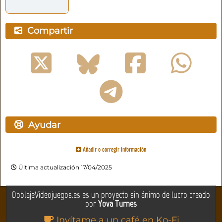
Compartir
Ayudar
Añadir o corregir información
Última actualización 17/04/2025
DoblajeVideojuegos.es es un proyecto sin ánimo de lucro creado
por
Yova Turnes
Invítame a un café en Ko-Fi