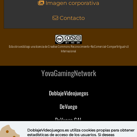
Imagen corporativa
Contacto
Esta obra está bajo una licencia de Creative Commons Reconocimiento-NoComercial-CompartirIgual 4.0
Internacional
YovaGamingNetwork
DoblajeVideojuegos
DeVuego
DeVuego GAL
DoblajeVideojuegos.es utiliza
cookies propias
para obtener
DeVuego LATAM
estadísticas de acceso de los usuarios. Si deseas