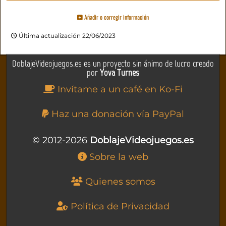
Añadir o corregir información
Última actualización 22/06/2023
DoblajeVideojuegos.es es un proyecto sin ánimo de lucro creado
por
Yova Turnes
Invítame a un café en Ko-Fi
Haz una donación vía PayPal
© 2012-2026
DoblajeVideojuegos.es
Sobre la web
Quienes somos
Política de Privacidad