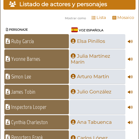
Listado de actores y personajes
Lista
Mosaico
Mostrar como
PERSONAJE
VOZ ESPAÑOLA
Ruby García
Elsa Pinillos
Julia Martínez
Yvonne Barnes
Marín
Simon Lee
Arturo Martín
James Tobin
Julio González
Inspectora Looper
Cynthia Charleston
Ana Tabuenca
Reportero Frank
Carlos López