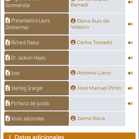
Sommerville
Benedí
Presentadora Laura
Elena Ruiz de
Zimmerman
Velasco
Richard Fleece
Carlos Tostado
Dr. Jackson Hayes
Juez
Antonio Llano
Sterling Granger
José Manuel Pinto
Portavoz del jurado
Voces adicionales
Jaime Roca
Datos adicionales