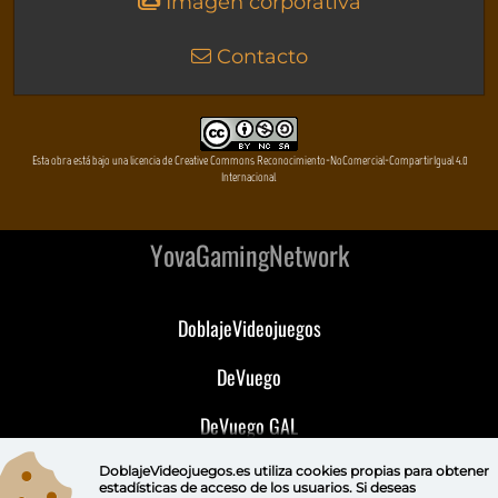
Imagen corporativa
Contacto
Esta obra está bajo una licencia de Creative Commons Reconocimiento-NoComercial-CompartirIgual 4.0
Internacional
YovaGamingNetwork
DoblajeVideojuegos
DeVuego
DeVuego GAL
DeVuego LATAM
DoblajeVideojuegos.es utiliza
cookies propias
para obtener
estadísticas de acceso de los usuarios. Si deseas