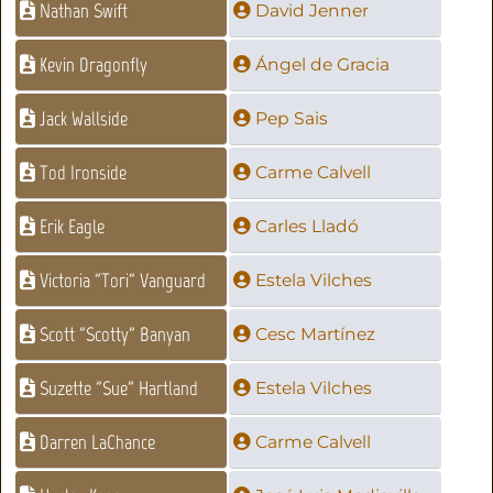
Nathan Swift
David Jenner
Kevin Dragonfly
Ángel de Gracia
Jack Wallside
Pep Sais
Tod Ironside
Carme Calvell
Erik Eagle
Carles Lladó
Victoria "Tori" Vanguard
Estela Vilches
Scott "Scotty" Banyan
Cesc Martínez
Suzette "Sue" Hartland
Estela Vilches
Darren LaChance
Carme Calvell