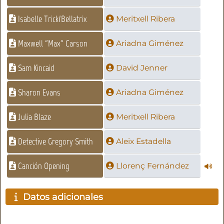
Isabelle Trick/Bellatrix
Meritxell Ribera
Maxwell "Max" Carson
Ariadna Giménez
Sam Kincaid
David Jenner
Sharon Evans
Ariadna Giménez
Julia Blaze
Meritxell Ribera
Detective Gregory Smith
Aleix Estadella
Canción Opening
Llorenç Fernández
Datos adicionales