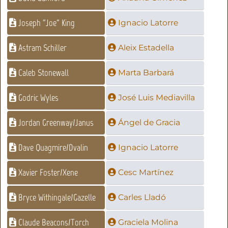
Joseph "Joe" King
Ignacio Latorre
Astram Schiller
Aleix Estadella
Caleb Stonewall
Marta Barbará
Godric Wyles
José Luis Mediavilla
Jordan Greenway/Janus
Ángel de Gracia
Dave Quagmire/Dvalin
Ignacio Latorre
Xavier Foster/Xene
Cesc Martínez
Bryce Withingale/Gazelle
Carles Lladó
Claude Beacons/Torch
Graciela Molina