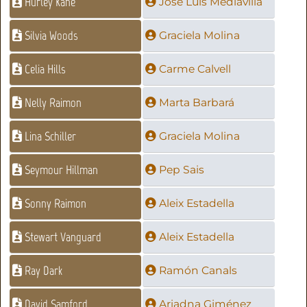
Hurley Kane
José Luis Mediavilla
Silvia Woods
Graciela Molina
Celia Hills
Carme Calvell
Nelly Raimon
Marta Barbará
Lina Schiller
Graciela Molina
Seymour Hillman
Pep Sais
Sonny Raimon
Aleix Estadella
Stewart Vanguard
Aleix Estadella
Ray Dark
Ramón Canals
David Samford
Ariadna Giménez