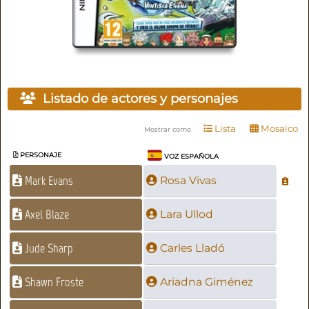
Listado de actores y personajes
Lista
Mosaico
Mostrar como
PERSONAJE
VOZ ESPAÑOLA
Mark Evans
Rosa Vivas
Axel Blaze
Lara Ullod
Jude Sharp
Carles Lladó
Shawn Froste
Ariadna Giménez