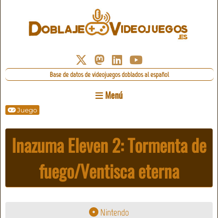
Base de datos de videojuegos doblados al español
Menú
Juego
Inazuma Eleven 2: Tormenta de
fuego/Ventisca eterna
Nintendo