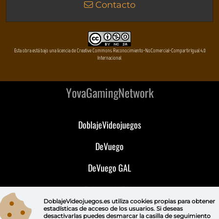
Contacto
Esta obra está bajo una licencia de Creative Commons Reconocimiento-NoComercial-CompartirIgual 4.0
Internacional
YovaGamingNetwork
DoblajeVideojuegos
DeVuego
DeVuego GAL
DeVuego LATAM
DoblajeVideojuegos.es utiliza
cookies propias
para obtener
DeVuego Portugal
estadísticas de acceso de los usuarios. Si deseas
desactivarlas puedes
desmarcar la casilla de seguimiento