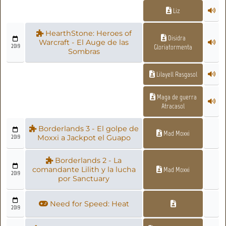
Liz
HearthStone: Heroes of
Disidra
Warcraft - El Auge de las
2019
Gloriatormenta
Sombras
Lilayell Rasgasol
Maga de guerra
Atracasol
Borderlands 3 - El golpe de
Mad Moxxi
2019
Moxxi a Jackpot el Guapo
Borderlands 2 - La
comandante Lilith y la lucha
Mad Moxxi
2019
por Sanctuary
Need for Speed: Heat
2019