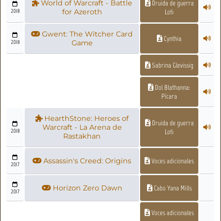
World of Warcraft - Battle
Druida de guerra
2018
for Azeroth
Loti
Gwent: The Witcher Card
Cynthia
2018
Game
Sabrina Glevissig
Dol Blathanna:
Pícara
HearthStone: Heroes of
Druida de guerra
Warcraft - La Arena de
2018
Loti
Rastakhan
Assassin's Creed: Origins
Voces adicionales
2017
Horizon Zero Dawn
Cabo Yana Mills
2017
Voces adicionales