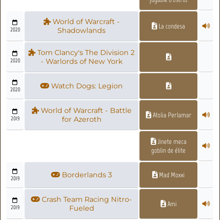
World of Warcraft -
La condesa
2020
Shadowlands
Tom Clancy's The Division 2
2020
- Warlords of New York
Watch Dogs: Legion
2020
World of Warcraft - Battle
Atolia Perlamar
2019
for Azeroth
Jinete meca
goblin de élite
Borderlands 3
Mad Moxxi
2019
Crash Team Racing Nitro-
Ami
2019
Fueled