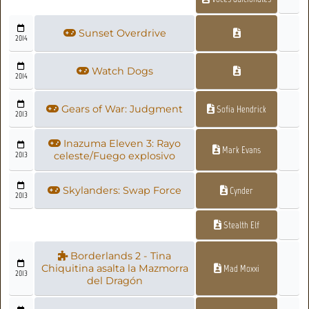
Sunset Overdrive
2014
Watch Dogs
2014
Gears of War: Judgment
Sofia Hendrick
2013
Inazuma Eleven 3: Rayo
Mark Evans
2013
celeste/Fuego explosivo
Skylanders: Swap Force
Cynder
2013
Stealth Elf
Borderlands 2 - Tina
Chiquitina asalta la Mazmorra
Mad Moxxi
2013
del Dragón