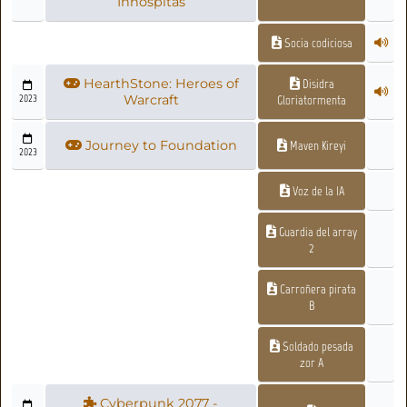
Inhóspitas
Socia codiciosa
HearthStone: Heroes of
Disidra
2023
Warcraft
Gloriatormenta
Journey to Foundation
Maven Kireyi
2023
Voz de la IA
Guardia del array
2
Carroñera pirata
B
Soldado pesada
zor A
Cyberpunk 2077 -