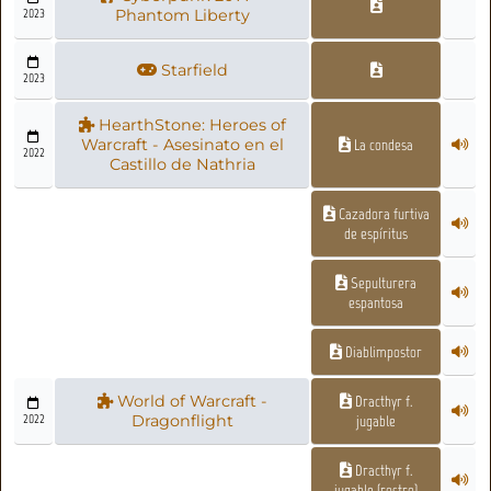
2023
Phantom Liberty
Starfield
2023
HearthStone: Heroes of
Warcraft - Asesinato en el
La condesa
2022
Castillo de Nathria
Cazadora furtiva
de espíritus
Sepulturera
espantosa
Diablimpostor
World of Warcraft -
Dracthyr f.
2022
Dragonflight
jugable
Dracthyr f.
jugable (rostro)