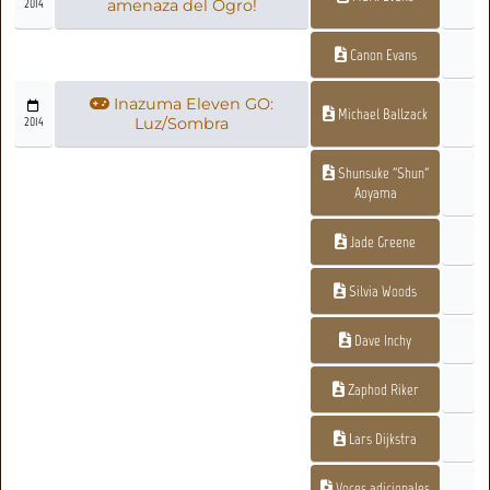
2014
amenaza del Ogro!
Canon Evans
Inazuma Eleven GO:
Michael Ballzack
2014
Luz/Sombra
Shunsuke "Shun"
Aoyama
Jade Greene
Silvia Woods
Dave Inchy
Zaphod Riker
Lars Dijkstra
Voces adicionales