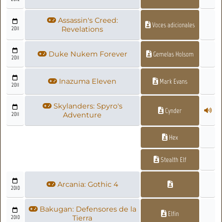
Assassin's Creed:
Voces adicionales
2011
Revelations
Duke Nukem Forever
Gemelas Holsom
2011
Inazuma Eleven
Mark Evans
2011
Skylanders: Spyro's
Cynder
2011
Adventure
Hex
Stealth Elf
Arcania: Gothic 4
2010
Bakugan: Defensores de la
Elfin
2010
Tierra