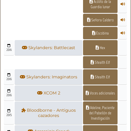
Acólito de la
Guardia lunar
Señora Caldero
Escobina
Skylanders: Battlecast
Hex
2016
Stealth Elf
Skylanders: Imaginators
Stealth Elf
2016
XCOM 2
Voces adicionales
2016
Adeline, Paciente
Bloodborne - Antiguos
del Pabellón de
2015
cazadores
Investigación