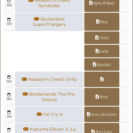
Assassin's Creed:
Agnes McBean
2015
Syndicate
Skylanders:
Nayu
2015
SuperChargers
Chitza
Luella
Apuntado
Assassin's Creed: Unity
2014
Borderlands: The Pre-
Moxxi
2014
Sequel
Far Cry 4
Voces adicionales
2014
Inazuma Eleven 3: ¡La
Mark Evans