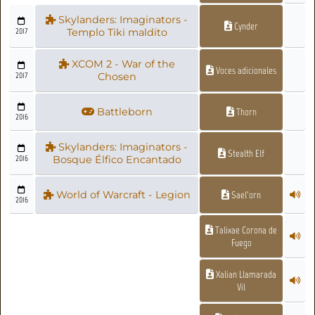
Skylanders: Imaginators -
Cynder
2017
Templo Tiki maldito
XCOM 2 - War of the
Voces adicionales
2017
Chosen
Battleborn
Thorn
2016
Skylanders: Imaginators -
Stealth Elf
2016
Bosque Élfico Encantado
World of Warcraft - Legion
Sael'orn
2016
Talixae Corona de
Fuego
Xalian Llamarada
Vil