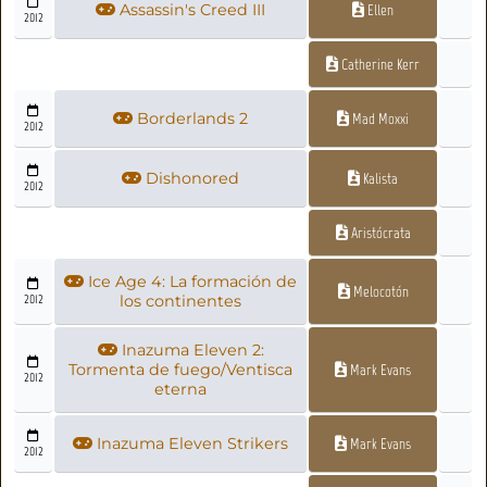
Assassin's Creed III
Ellen
2012
Catherine Kerr
Borderlands 2
Mad Moxxi
2012
Dishonored
Kalista
2012
Aristócrata
Ice Age 4: La formación de
Melocotón
2012
los continentes
Inazuma Eleven 2:
Tormenta de fuego/Ventisca
Mark Evans
2012
eterna
Inazuma Eleven Strikers
Mark Evans
2012