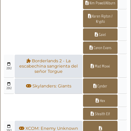
Kim Powell/Kiburn
Karen Ripton /
Krypto
Gaiel
Canon Evans
Borderlands 2 - La
escabechina sangrienta del
Mad Moxxi
2012
señor Torgue
Skylanders: Giants
Cynder
2012
Hex
Stealth Elf
XCOM: Enemy Unknown
2012