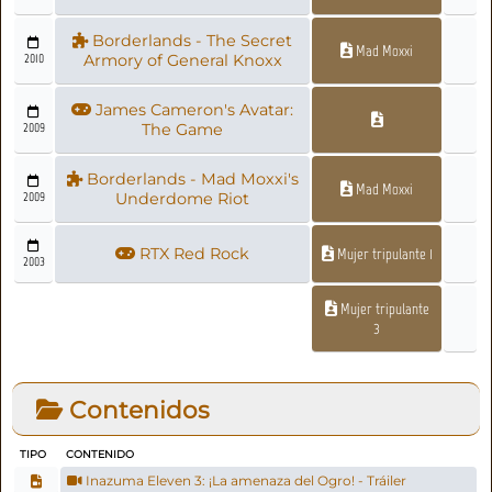
Borderlands - The Secret
Mad Moxxi
2010
Armory of General Knoxx
James Cameron's Avatar:
2009
The Game
Borderlands - Mad Moxxi's
Mad Moxxi
2009
Underdome Riot
RTX Red Rock
Mujer tripulante 1
2003
Mujer tripulante
3
Contenidos
TIPO
CONTENIDO
Inazuma Eleven 3: ¡La amenaza del Ogro! - Tráiler