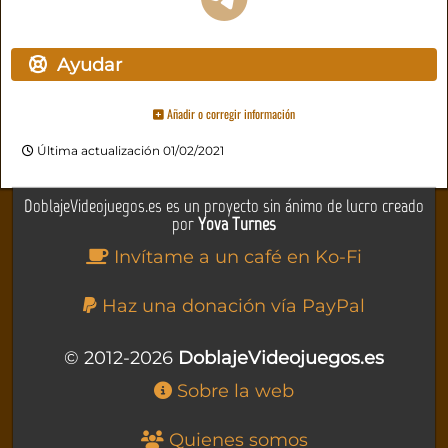
Ayudar
Añadir o corregir información
Última actualización 01/02/2021
DoblajeVideojuegos.es es un proyecto sin ánimo de lucro creado
por
Yova Turnes
Invítame a un café en Ko-Fi
Haz una donación vía PayPal
© 2012-2026
DoblajeVideojuegos.es
Sobre la web
Quienes somos