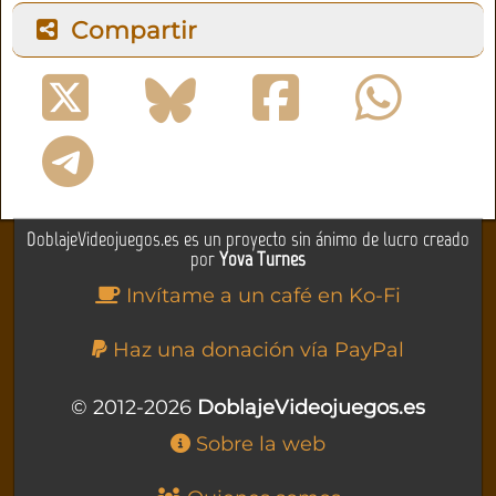
Compartir
DoblajeVideojuegos.es es un proyecto sin ánimo de lucro creado
por
Yova Turnes
Invítame a un café en Ko-Fi
Haz una donación vía PayPal
© 2012-2026
DoblajeVideojuegos.es
Sobre la web