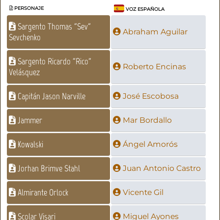
PERSONAJE
VOZ ESPAÑOLA
Sargento Thomas "Sev"
Abraham Aguilar
Sevchenko
Sargento Ricardo "Rico"
Roberto Encinas
Velásquez
Capitán Jason Narville
José Escobosa
Jammer
Mar Bordallo
Kowalski
Ángel Amorós
Jorhan Brimve Stahl
Juan Antonio Castro
Almirante Orlock
Vicente Gil
Scolar Visari
Miguel Ayones