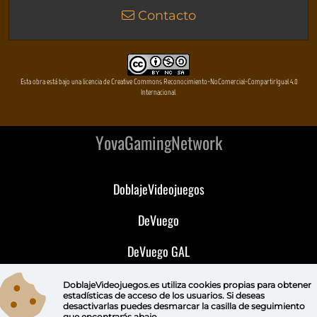
Contacto
Esta obra está bajo una licencia de Creative Commons Reconocimiento-NoComercial-CompartirIgual 4.0
Internacional
YovaGamingNetwork
DoblajeVideojuegos
DeVuego
DeVuego GAL
DeVuego LATAM
DoblajeVideojuegos.es utiliza
cookies propias
para obtener
estadísticas de acceso de los usuarios. Si deseas
desactivarlas puedes
desmarcar la casilla de seguimiento
DeVuego Portugal
que encontrarás abajo.