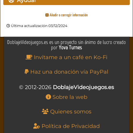
Ayudar
Añadir o corregir información
Última actualización 03/12/2024
DoblajeVideojuegos.es es un proyecto sin ánimo de lucro creado
por
Yova Turnes
Invítame a un café en Ko-Fi
Haz una donación vía PayPal
© 2012-2026
DoblajeVideojuegos.es
Sobre la web
Quienes somos
Política de Privacidad