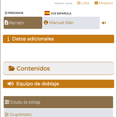
Lista
Mosaico
Mostrar como
PERSONAJE
VOZ ESPAÑOLA
Narrador
Manuel Illán
Datos adicionales
Contenidos
Equipo de doblaje
Estudio de doblaje
DupliMatic