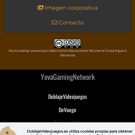
Imagen corporativa
Contacto
Esta obra está bajo una licencia de Creative Commons Reconocimiento-NoComercial-CompartirIgual 4.0
Internacional
YovaGamingNetwork
DoblajeVideojuegos
DeVuego
DeVuego GAL
DoblajeVideojuegos.es utiliza
cookies propias
para obtener