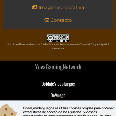
Imagen corporativa
Contacto
Esta obra está bajo una licencia de Creative Commons Reconocimiento-NoComercial-CompartirIgual 4.0
Internacional
YovaGamingNetwork
DoblajeVideojuegos
DeVuego
DeVuego GAL
DoblajeVideojuegos.es utiliza
cookies propias
para obtener
estadísticas de acceso de los usuarios. Si deseas
desactivarlas puedes
desmarcar la casilla de seguimiento