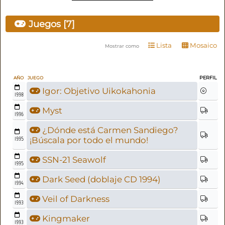
Juegos [7]
Lista
Mosaico
Mostrar como
PERFIL
AÑO
JUEGO
Igor: Objetivo Uikokahonia
1998
Myst
1996
¿Dónde está Carmen Sandiego?
1995
¡Búscala por todo el mundo!
SSN-21 Seawolf
1995
Dark Seed (doblaje CD 1994)
1994
Veil of Darkness
1993
Kingmaker
1993