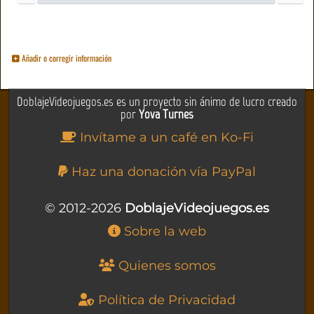
Añadir o corregir información
DoblajeVideojuegos.es es un proyecto sin ánimo de lucro creado
por
Yova Turnes
Invítame a un café en Ko-Fi
Haz una donación vía PayPal
© 2012-2026
DoblajeVideojuegos.es
Sobre la web
Quienes somos
Política de Privacidad