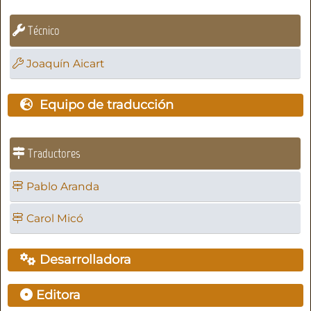
Técnico
Joaquín Aicart
Equipo de traducción
Traductores
Pablo Aranda
Carol Micó
Desarrolladora
Editora