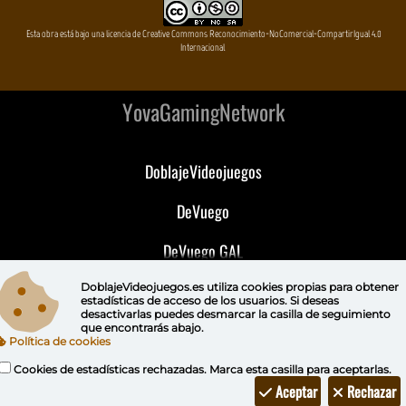
Esta obra está bajo una licencia de Creative Commons Reconocimiento-NoComercial-CompartirIgual 4.0
Internacional
YovaGamingNetwork
DoblajeVideojuegos
DeVuego
DeVuego GAL
DeVuego LATAM
DoblajeVideojuegos.es utiliza
cookies propias
para obtener
estadísticas de acceso de los usuarios. Si deseas
desactivarlas puedes
desmarcar la casilla de seguimiento
DeVuego Portugal
que encontrarás abajo.
Política de cookies
Cookies de estadísticas rechazadas. Marca esta casilla para aceptarlas.
Aceptar
Rechazar