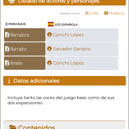
Listado de actores y personajes
Lista
Mosaico
Mostrar como
PERSONAJE
VOZ ESPAÑOLA
Narradora
Conchi López
Narrador
Salvador Serrano
Amelie
Conchi López
Datos adicionales
Incluye tanto las voces del juego base como de sus
dos expansiones
Contenidos