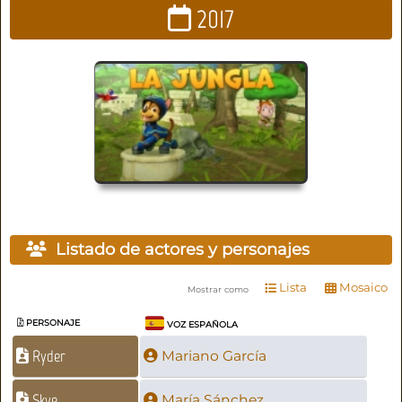
2017
Listado de actores y personajes
Lista
Mosaico
Mostrar como
PERSONAJE
VOZ ESPAÑOLA
Ryder
Mariano García
Skye
María Sánchez