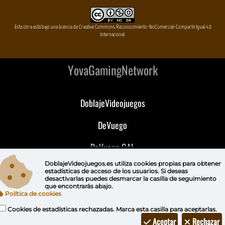
Esta obra está bajo una licencia de Creative Commons Reconocimiento-NoComercial-CompartirIgual 4.0
Internacional
YovaGamingNetwork
DoblajeVideojuegos
DeVuego
DeVuego GAL
DoblajeVideojuegos.es utiliza
cookies propias
para obtener
DeVuego LATAM
estadísticas de acceso de los usuarios. Si deseas
desactivarlas puedes
desmarcar la casilla de seguimiento
que encontrarás abajo.
DeVuego Portugal
Política de cookies
Cookies de estadísticas rechazadas. Marca esta casilla para aceptarlas.
Aceptar
Rechazar